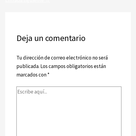
Entrada siguiente
→
Deja un comentario
Tu dirección de correo electrónico no será
publicada.
Los campos obligatorios están
marcados con
*