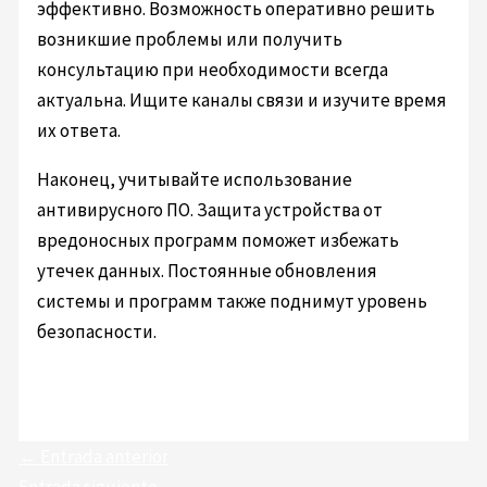
эффективно. Возможность оперативно решить
возникшие проблемы или получить
консультацию при необходимости всегда
актуальна. Ищите каналы связи и изучите время
их ответа.
Наконец, учитывайте использование
антивирусного ПО. Защита устройства от
вредоносных программ поможет избежать
утечек данных. Постоянные обновления
системы и программ также поднимут уровень
безопасности.
←
Entrada anterior