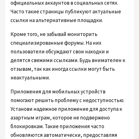
официальных аккаунтов в социальных сетях.
Часто такие страницы публикуют актуальные
ссылки на альтернативные площадки.
Кроме того, не забывай мониторить
специализированные форумы. На них
пользователи обсуждают свои находки и
делятся свежими ссылками. Будь внимателен к
отзывам, так как иногда ссылки могут быть
неактуальными.
Приложения для мобильных устройств
помогают решить проблему с недоступностью.
Установи надежное приложение для доступа к
азартным играм, которое не подвержено
блокировкам. Такие приложения часто
обновляются автоматически, предоставляя