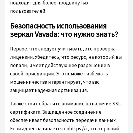
подходит для более продвинутых
пользователей.
Безопасность использования
зеркал Vavada: что нужно знать?
Первое, что следует учитывать, это проверка
лицензии. Убедитесь, что ресурс, на который вы
попали, имеет действующее разрешение в
своей юрисдикции. Это поможет избежать
мошенничества и гарантирует, что вас
защищает надежная организация.
Также стоит обратить внимание на наличие SSL-
сертификата. Защищенное соединение
обеспечивает безопасность передачи данных.
Если адрес начинается с «https://», это хороший