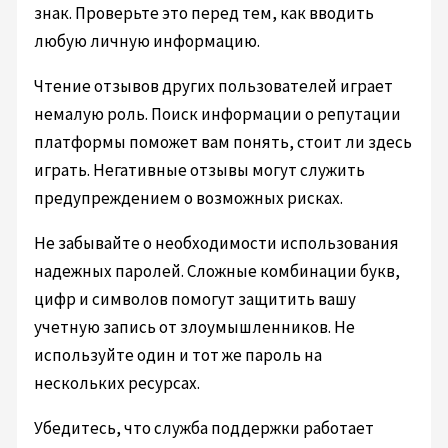
знак. Проверьте это перед тем, как вводить
любую личную информацию.
Чтение отзывов других пользователей играет
немалую роль. Поиск информации о репутации
платформы поможет вам понять, стоит ли здесь
играть. Негативные отзывы могут служить
предупреждением о возможных рисках.
Не забывайте о необходимости использования
надежных паролей. Сложные комбинации букв,
цифр и символов помогут защитить вашу
учетную запись от злоумышленников. Не
используйте один и тот же пароль на
нескольких ресурсах.
Убедитесь, что служба поддержки работает