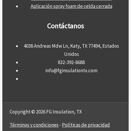
Aplicación spray foam de celda cerrada
Contáctanos
4038 Andreas Mdw Ln, Katy, TX 77494, Estados
Unidos
832-392-8688
info@fginsulationtx.com
Copyright © 2026 FG Insulation, TX
Términos y condiciones
-
Políticas de privacidad