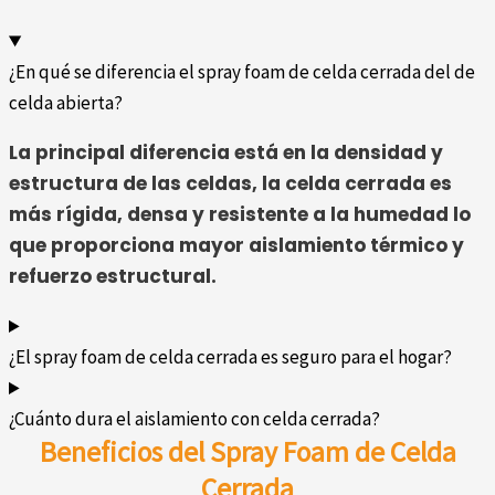
¿En qué se diferencia el spray foam de celda cerrada del de
celda abierta?
La
principal
diferencia
está
en
la
densidad
y
estructura
de
las
celdas, l
a
celda
cerrada
es
más
rígida,
densa
y
resistente
a
la
humedad
lo
que
proporciona
mayor
aislamiento
térmico
y
refuerzo
estructural.
¿El spray foam de celda cerrada es seguro para el hogar?
¿Cuánto dura el aislamiento con celda cerrada?
Beneficios
del S
pray F
oam
de C
elda
Cerrada