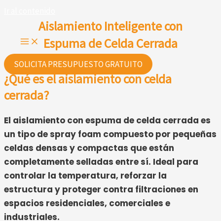
Ir al contenido
Aislamiento
Inteligente
con
Espuma
de Celda Cerrada
SOLICITA PRESUPUESTO GRATUITO
¿
Qué
es
el
aislamiento
con
celda
cerrada?
El
aislamiento
con
espuma
de
celda
cerrada
es
un
tipo
de
spray
foam
compuesto
por
pequeñas
celdas
densas
y
compactas
que
están
completamente
selladas
entre
sí. I
deal
para
controlar
la
temperatura,
reforzar
la
estructura
y
proteger
contra
filtraciones
en
espacios
residenciales,
comerciales
e
industriales.