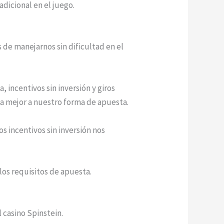
dicional en el juego.
de manejarnos sin dificultad en el
, incentivos sin inversión y giros
ta mejor a nuestro forma de apuesta.
s incentivos sin inversión nos
los requisitos de apuesta.
 casino Spinstein.