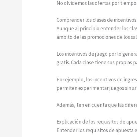
No olvidemos las ofertas por tiempo 
Comprender los clases de incentivos
Aunque al principio entender los cl
ámbito de las promociones de los sal
Los incentivos de juego por lo genera
gratis. Cada clase tiene sus propias
Por ejemplo, los incentivos de ingres
permiten experimentar juegos sin arr
Además, ten en cuenta que las difere
Explicación de los requisitos de apu
Entender los requisitos de apuesta e