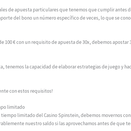
rales de apuesta particulares que tenemos que cumplir antes de
porte del bono un número específico de veces, lo que se cono
 100 € con un requisito de apuesta de 30x, debemos apostar 3.
a, tenemos la capacidad de elaborar estrategias de juego y ha
te con estos requisitos!
mpo limitado
 tiempo limitado del Casino Spinstein, debemos movernos con r
ablemente nuestro saldo si las aprovechamos antes de que te