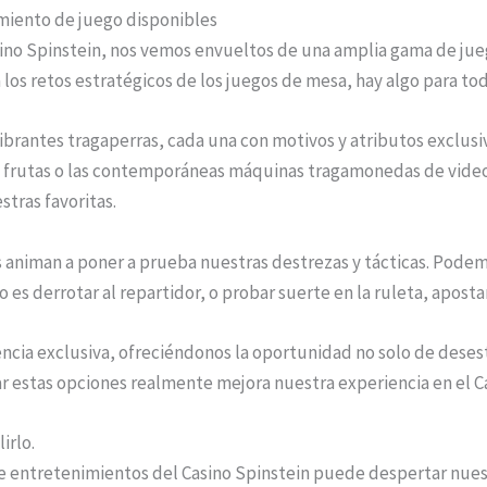
miento de juego disponibles
sino Spinstein, nos vemos envueltos de una amplia gama de jueg
os retos estratégicos de los juegos de mesa, hay algo para tod
 vibrantes tragaperras, cada una con motivos y atributos exclus
de frutas o las contemporáneas máquinas tragamonedas de video
tras favoritas.
s animan a poner a prueba nuestras destrezas y tácticas. Podem
 es derrotar al repartidor, o probar suerte en la ruleta, aposta
encia exclusiva, ofreciéndonos la oportunidad no solo de deses
r estas opciones realmente mejora nuestra experiencia en el C
irlo.
 de entretenimientos del Casino Spinstein puede despertar nue