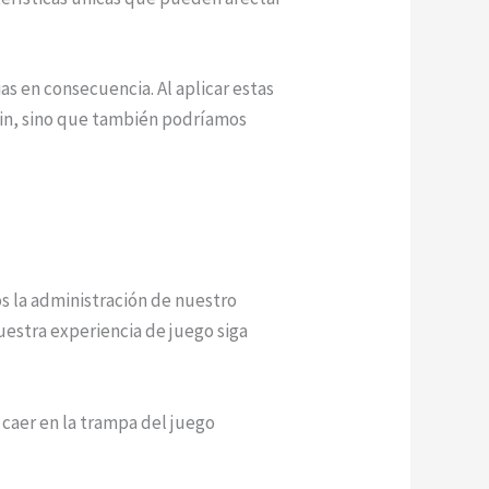
s en consecuencia. Al aplicar estas
ein, sino que también podríamos
s la administración de nuestro
uestra experiencia de juego siga
 caer en la trampa del juego