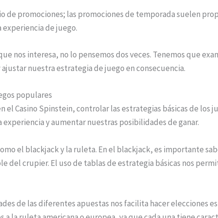
o de promociones; las promociones de temporada suelen propo
 experiencia de juego.
e nos interesa, no lo pensemos dos veces. Tenemos que exami
y ajustar nuestra estrategia de juego en consecuencia.
uegos populares
en el Casino Spinstein, controlar las estrategias básicas de lo
 experiencia y aumentar nuestras posibilidades de ganar.
o el blackjack y la ruleta. En el blackjack, es importante sab
ble del crupier. El uso de tablas de estrategia básicas nos perm
dades de las diferentes apuestas nos facilita hacer elecciones 
s a la ruleta americana o europea, ya que cada una tiene carac