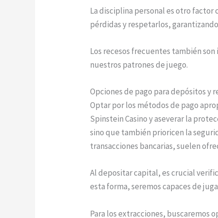
La disciplina personal es otro factor
pérdidas y respetarlos, garantizand
Los recesos frecuentes también son 
nuestros patrones de juego.
Opciones de pago para depósitos y re
Optar por los métodos de pago apro
Spinstein Casino y aseverar la prot
sino que también prioricen la seguri
transacciones bancarias, suelen ofre
Al depositar capital, es crucial veri
esta forma, seremos capaces de juga
Para los extracciones, buscaremos o