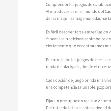
Comprender los juegos de estableci
Al introducirnos en el mundo del Ca
de las máquinas tragamonedas hasta l
Es fácil desorientarse entre filas de
Ya sean los tradicionales símbolos 
ciertamente que encontraremos nues
Por otro lado, los juegos de mesa no
ronda de blackjack, donde el objetivo
Cada opción de juego brinda una viv
una competencia saludable. ¡Explora
Fijar un presupuesto realista y cumpl
Disfrutar de la fascinante variedad