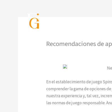
Ir
al
contenido
Inicio
Servicios
P
Recomendaciones de apu
Deja un comentario
/
Sin categoría
/
En el establecimiento de juego Spin
comprender la gama de opciones de j
nuestra experiencia y, tal vez, incre
las normas de juego responsable. A