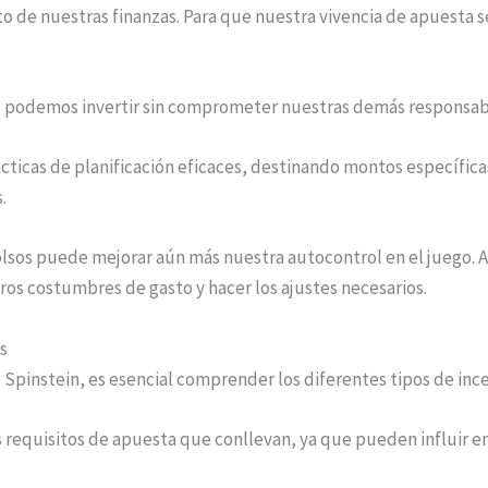
o de nuestras finanzas. Para que nuestra vivencia de apuesta s
podemos invertir sin comprometer nuestras demás responsab
cticas de planificación eficaces, destinando montos específicas
.
os puede mejorar aún más nuestra autocontrol en el juego. Al
s costumbres de gasto y hacer los ajustes necesarios.
as
Spinstein, es esencial comprender los diferentes tipos de ince
requisitos de apuesta que conllevan, ya que pueden influir en