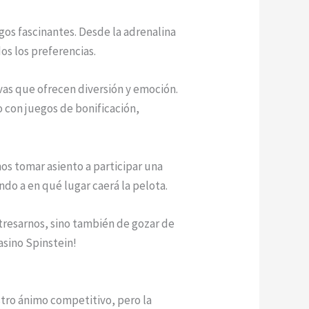
os fascinantes. Desde la adrenalina
os los preferencias.
ivas que ofrecen diversión y emoción.
 con juegos de bonificación,
os tomar asiento a participar una
ndo a en qué lugar caerá la pelota.
tresarnos, sino también de gozar de
asino Spinstein!
stro ánimo competitivo, pero la