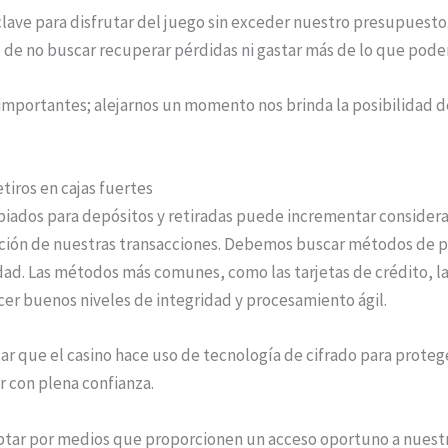
 clave para disfrutar del juego sin exceder nuestro presupuesto.
o de no buscar recuperar pérdidas ni gastar más de lo que pod
importantes; alejarnos un momento nos brinda la posibilidad d
tiros en cajas fuertes
piados para depósitos y retiradas puede incrementar consider
ección de nuestras transacciones. Debemos buscar métodos de
dad. Las métodos más comunes, como las tarjetas de crédito, l
cer buenos niveles de integridad y procesamiento ágil.
ficar que el casino hace uso de tecnología de cifrado para prote
r con plena confianza.
ptar por medios que proporcionen un acceso oportuno a nuestr