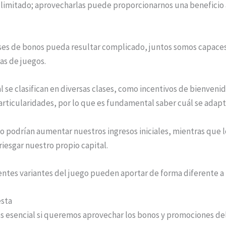
limitado; aprovecharlas puede proporcionarnos una beneficio a
ases de bonos pueda resultar complicado, juntos somos capaces 
as de juegos.
l se clasifican en diversas clases, como incentivos de bienvenida
 particularidades, por lo que es fundamental saber cuál se adap
o podrían aumentar nuestros ingresos iniciales, mientras que lo
iesgar nuestro propio capital.
ntes variantes del juego pueden aportar de forma diferente a 
esta
s esencial si queremos aprovechar los bonos y promociones del