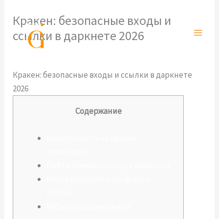
Ir
Кракен: безопасные входы и
al
ссылки в даркнете 2026
contenido
Deja un comentario
/
Sin categoría
/ Por
admlnlx
Кракен: безопасные входы и ссылки в даркнете
2026
Содержание
Безопасность на кракен
площадке
Найти кракен ссылку в даркнете
Обзор функций платформы
кракен
Работа с кракен онион