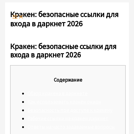
Ir
Escribe
Nombre*
Correo
Web
al
aquí...
electrónico*
Кракен: безопасные ссылки для
contenido
входа в даркнет 2026
Deja un comentario
/
Sin categoría
/ Por
admlnlx
Кракен: безопасные ссылки для
входа в даркнет 2026
Содержание
Обзор кракена в даркнете
Как использовать кракен онион
Безопасность при доступе к кракену
Рабочие ссылки на кракен даркнет
Ответы на часто задаваемые вопросы