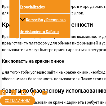
Кракен – это не просто ключевой ресурс в мире даркне
Especializados
для получения актуальных данных и ссылок.
Remoción y Reemplazo
Кракен даркнет и его особенности
de Aislamiento Dañado
Кракен даркнет предлагает уникальные возможности дл
предоставить платформу для обмена информацией и усл
Proyectos
пользователи могут быстро ориентироваться в ресурсах
Conócenos
Как попасть на кракен онион
Contáctanos
Для того чтобы успешно зайти на кракен онион, необхо
обеспечивает безопасность пользователя. Также стоит п
Ambiental
Советы по безопасному использованию
COTIZA AHORA
Безопасное использование кракен даркнета требует вни