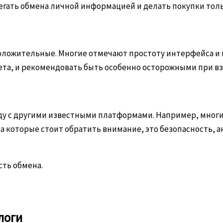
бегать обмена личной информацией и делать покупки то
оложительные. Многие отмечают простоту интерфейса и 
кнета, и рекомендовать быть особенно осторожными при 
ряду с другими известными платформами. Например, мног
, на которые стоит обратить внимание, это безопасность,
сть обмена.
логи