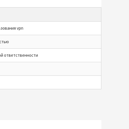
зования vpn
остью
ной ответственности