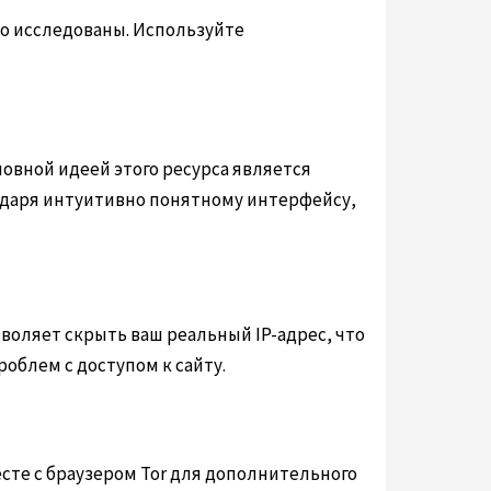
но исследованы. Используйте
krab3.at krab3.cc
овной идеей этого ресурса является
одаря интуитивно понятному интерфейсу,
зволяет скрыть ваш реальный IP-адрес, что
облем с доступом к сайту.
сте с браузером Tor для дополнительного