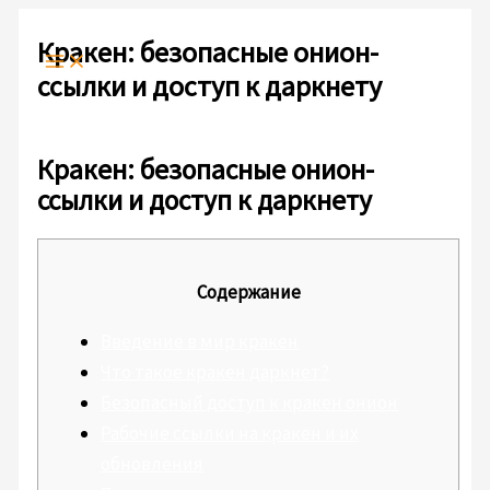
Ir
Escribe
Nombre*
Correo
Web
al
aquí...
electrónico*
Кракен: безопасные онион-
contenido
ссылки и доступ к даркнету
Deja un comentario
/
Sin categoría
/ Por
admlnlx
Кракен: безопасные онион-
ссылки и доступ к даркнету
Содержание
Введение в мир кракен
Что такое кракен даркнет?
Безопасный доступ к кракен онион
Рабочие ссылки на кракен и их
обновления