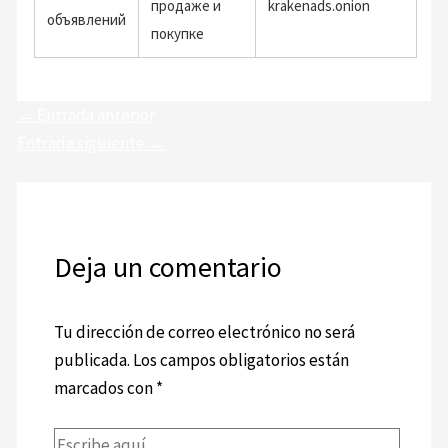
продаже и
krakenads.onion
объявлений
покупке
←
Entrada anterior
Entrada siguiente
→
Deja un comentario
Tu dirección de correo electrónico no será
publicada.
Los campos obligatorios están
marcados con
*