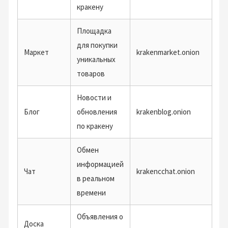
кракену
Площадка
для покупки
Маркет
krakenmarket.onion
уникальных
товаров
Новости и
Блог
обновления
krakenblog.onion
по кракену
Обмен
информацией
Чат
krakencchat.onion
в реальном
времени
Объявления о
Доска