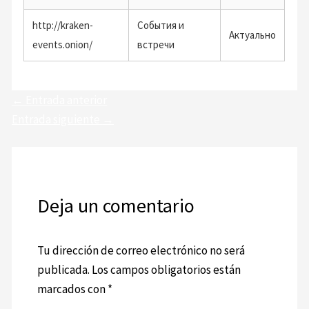
http://kraken-
События и
Актуально
events.onion/
встречи
←
Entrada anterior
Entrada siguiente
→
Deja un comentario
Tu dirección de correo electrónico no será
publicada.
Los campos obligatorios están
marcados con
*