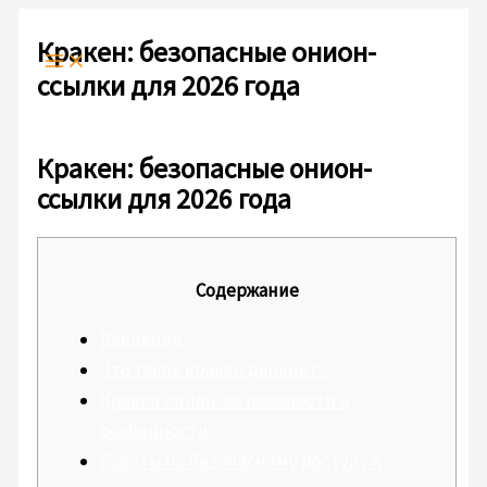
Ir
Escribe
Nombre*
Correo
Web
al
aquí...
electrónico*
Кракен: безопасные онион-
contenido
ссылки для 2026 года
Deja un comentario
/
Sin categoría
/ Por
admlnlx
Кракен: безопасные онион-
ссылки для 2026 года
Содержание
Введение
Что такое кракен даркнет?
Кракен онион: возможности и
особенности
Советы по безопасному доступу к