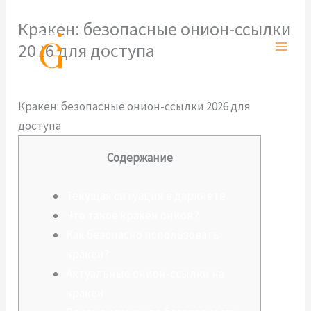
Ir
Кракен: безопасные онион-ссылки
al
2026 для доступа
contenido
Deja un comentario
/
Sin categoría
/ Por
admlnlx
Кракен: безопасные онион-ссылки 2026 для
доступа
Содержание
Текущая ситуация в даркнете
Что такое кракен онион?
Как безопасно использовать
кракен?
Актуальные онион-ссылки на
кракен