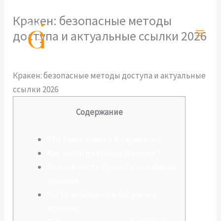
Ir
Кракен: безопасные методы
al
доступа и актуальные ссылки 2026
contenido
Deja un comentario
/
Sin categoría
/ Por
admlnlx
Кракен: безопасные методы доступа и актуальные
ссылки 2026
Содержание
Что такое кракен в даркнете?
Как зайти на кракен даркнет?
Безопасность при использовании
кракена
Часто задаваемые вопросы о
кракене