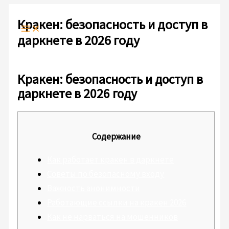
Ir
Escribe
Nombre*
Correo
Web
al
aquí...
electrónico*
Кракен: безопасность и доступ в
contenido
даркнете в 2026 году
Deja un comentario
/
Sin categoría
/ Por
admlnlx
Кракен: безопасность и доступ в
даркнете в 2026 году
Содержание
Как работает кракен в даркнете
Советы по безопасному входу
Важность анонимности
Работающие ссылки на кракен 2026
Как не нарваться на мошенников