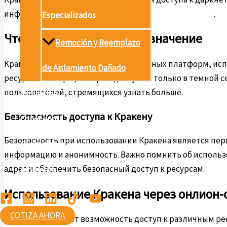
информацию можно найти на сайте
https://kra2at.com
.
Especializados
Что такое Кракен и его назначение
Remoción y Reemplazo
Кракен – это одна из наиболее известных платформ, ис
de Aislamiento Dañado
ресурсы и товары, которые доступны только в темной с
пользователей, стремящихся узнать больше.
Proyectos
Безопасность доступа к Кракену
Conócenos
Безопасность при использовании Кракена является пер
Contáctanos
информацию и анонимность. Важно помнить об использов
адрес и обеспечить безопасный доступ к ресурсам.
Ambiental
Использование Кракена через онлион-
COTIZA AHORA
Кракен предлагает возможность доступ к различным ре