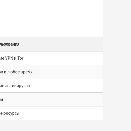
льзования
ие VPN и Tor
ов в любое время
ие антивирусов
ты
н-ресурсы