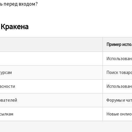
ь перед входом?
 Кракена
Пример испо
Использован
сурсам
Поиск товар
асности
Использован
ователей
Форумы и ча
ссылкам
Новые онлио