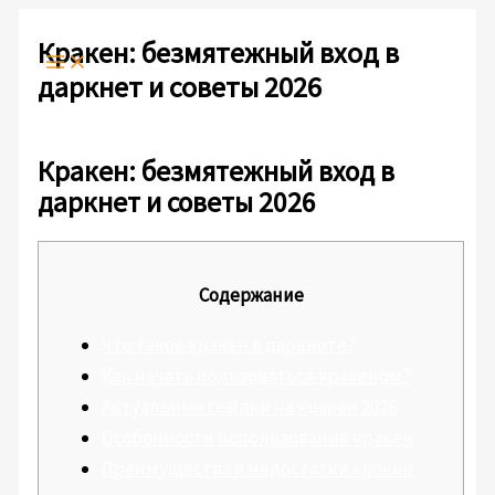
Ir
Escribe
Nombre*
Correo
Web
al
aquí...
electrónico*
Кракен: безмятежный вход в
contenido
даркнет и советы 2026
Deja un comentario
/
Sin categoría
/ Por
admlnlx
Кракен: безмятежный вход в
даркнет и советы 2026
Содержание
Что такое кракен в даркнете?
Как начать пользоваться кракеном?
Актуальные ссылки на кракен 2026
Особенности использования кракен
Преимущества и недостатки кракен