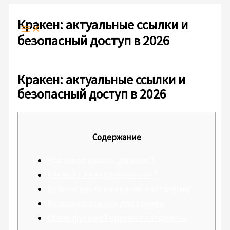
Ir
Escribe
Nombre*
Correo
Web
al
aquí...
electrónico*
Кракен: актуальные ссылки и
contenido
безопасный доступ в 2026
Deja un comentario
/
Sin categoría
/ Por
admlnlx
Кракен: актуальные ссылки и
безопасный доступ в 2026
Содержание
Что такое кракен даркнет?
Как войти на кракен онион?
Безопасность на кракен платформе
Полезные ссылки для кракен
Обзор функций кракен платформы