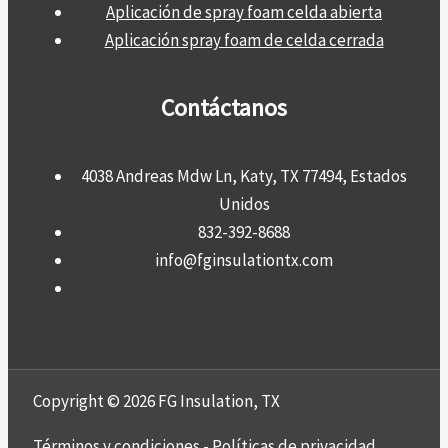
Aplicación de spray foam celda abierta
Aplicación spray foam de celda cerrada
Contáctanos
4038 Andreas Mdw Ln, Katy, TX 77494, Estados
Unidos
832-392-8688
info@fginsulationtx.com
Copyright © 2026 FG Insulation, TX
Términos y condiciones
-
Políticas de privacidad