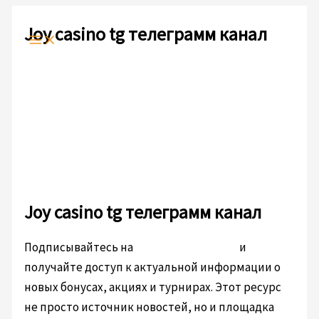
Ir
Escribe
Nombre*
Correo
Web
al
aquí...
electrónico*
Joy casino tg телеграмм канал
contenido
Deja un comentario
/
Sin categoría
/ Por
admlnlx
Joy casino tg телеграмм канал
Подписывайтесь на
joycasino телеграм
и
получайте доступ к актуальной информации о
новых бонусах, акциях и турнирах. Этот ресурс
не просто источник новостей, но и площадка