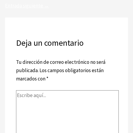
Entrada siguiente
→
Deja un comentario
Tu dirección de correo electrónico no será
publicada.
Los campos obligatorios están
marcados con
*