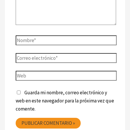
Guarda mi nombre, correo electrónico y
web en este navegador para la próxima vez que
comente.