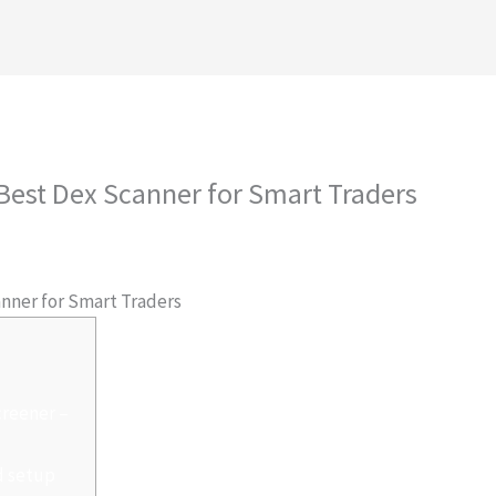
royectos
Conócenos
Contáctanos
Ambiental
Best Dex Scanner for Smart Traders
 Por
admlnlx
nner for Smart Traders
creener –
d setup