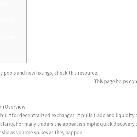
 Dex
eatures
rs
s Other
ty pools and new listings, check this resource:
tension.com/dexscreener-official-trading/
This page helps co
 an Overview
built for decentralized exchanges. It pulls trade and liquidity
clarity. For many traders the appeal is simple: quick discovery o
at shows volume spikes as they happen.