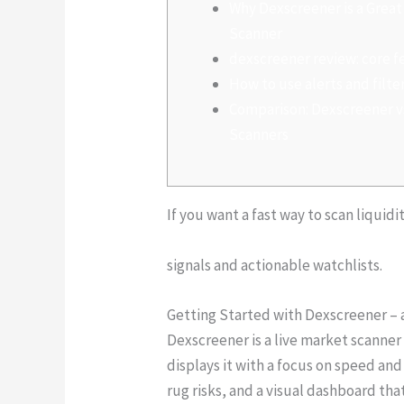
Why Dexscreener is a Great
Scanner
dexscreener review: core f
How to use alerts and filte
Comparison: Dexscreener v
Scanners
If you want a fast way to scan liquidi
https://sites.google.com/uscryptoex
signals and actionable watchlists.
Getting Started with Dexscreener –
Dexscreener is a live market scanner 
displays it with a focus on speed and 
rug risks, and a visual dashboard th