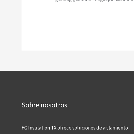
Het
Leer más »
Echt
Zo
Onbereikbaar
Sobre nosotros
FG Insulation TX ofrece soluciones de aislamiento