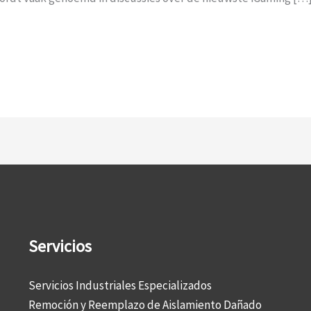
Servicios
Servicios Industriales Especializados
Remoción y Reemplazo de Aislamiento Dañado