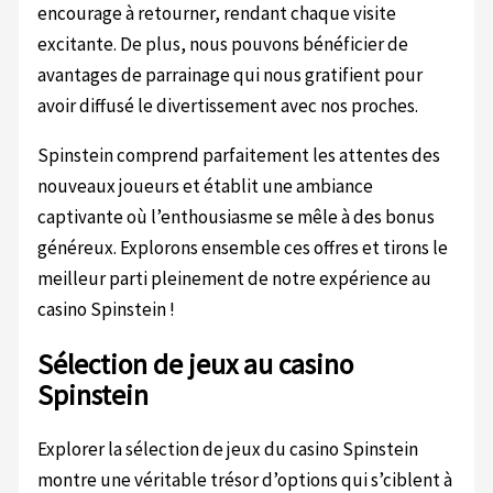
encourage à retourner, rendant chaque visite
excitante. De plus, nous pouvons bénéficier de
avantages de parrainage qui nous gratifient pour
avoir diffusé le divertissement avec nos proches.
Spinstein comprend parfaitement les attentes des
nouveaux joueurs et établit une ambiance
captivante où l’enthousiasme se mêle à des bonus
généreux. Explorons ensemble ces offres et tirons le
meilleur parti pleinement de notre expérience au
casino Spinstein !
Sélection de jeux au casino
Spinstein
Explorer la sélection de jeux du casino Spinstein
montre une véritable trésor d’options qui s’ciblent à