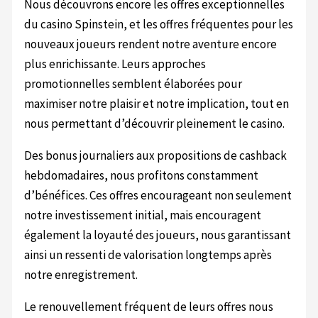
Nous découvrons encore les offres exceptionnelles
du casino Spinstein, et les offres fréquentes pour les
nouveaux joueurs rendent notre aventure encore
plus enrichissante. Leurs approches
promotionnelles semblent élaborées pour
maximiser notre plaisir et notre implication, tout en
nous permettant d’découvrir pleinement le casino.
Des bonus journaliers aux propositions de cashback
hebdomadaires, nous profitons constamment
d’bénéfices. Ces offres encourageant non seulement
notre investissement initial, mais encouragent
également la loyauté des joueurs, nous garantissant
ainsi un ressenti de valorisation longtemps après
notre enregistrement.
Le renouvellement fréquent de leurs offres nous