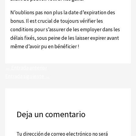
N’oublions pas non plus la date d’expiration des
bonus. Il est crucial de toujours vérifier les
conditions pour s’assurer de les employer dans les
délais fixés, sous peine de les laisser expirer avant
même d’avoir pu en bénéficier !
←
Entrada anterior
Entrada siguiente
→
Deja un comentario
Tu dirección de correo electrónico no será