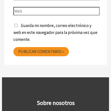
Guarda mi nombre, correo electrónico y
web en este navegador para la próxima vez que
comente.
Sobre nosotros