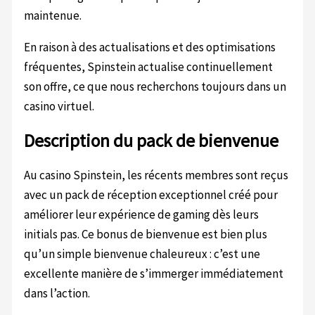
maintenue.
En raison à des actualisations et des optimisations
fréquentes, Spinstein actualise continuellement
son offre, ce que nous recherchons toujours dans un
casino virtuel.
Description du pack de bienvenue
Au casino Spinstein, les récents membres sont reçus
avec un pack de réception exceptionnel créé pour
améliorer leur expérience de gaming dès leurs
initials pas. Ce bonus de bienvenue est bien plus
qu’un simple bienvenue chaleureux : c’est une
excellente manière de s’immerger immédiatement
dans l’action.