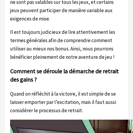
ne sont pas valables sur tous les jeux, et certains
jeux peuvent participer de manière variable aux
exigences de mise.
Il est toujours judicieux de lire attentivement les
termes générales afin de comprendre comment
utiliser au mieux nos bonus. Ainsi, nous pourrons
bénéficier pleinement de notre aventure de jeu !
Comment se déroule la démarche de retrait
des gains ?
Quand on réfléchit à la victoire, il est simple de se
laisser emporter par l’excitation, mais il faut aussi
considérer le processus de retrait.