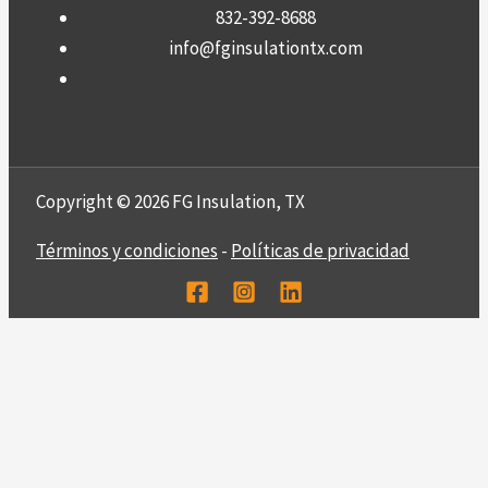
832-392-8688
info@fginsulationtx.com
Copyright © 2026 FG Insulation, TX
Términos y condiciones
-
Políticas de privacidad