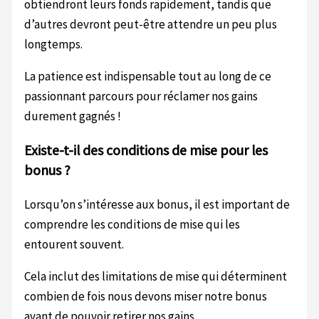
obtiendront leurs fonds rapidement, tandis que
d’autres devront peut-être attendre un peu plus
longtemps.
La patience est indispensable tout au long de ce
passionnant parcours pour réclamer nos gains
durement gagnés !
Existe-t-il des conditions de mise pour les
bonus ?
Lorsqu’on s’intéresse aux bonus, il est important de
comprendre les conditions de mise qui les
entourent souvent.
Cela inclut des limitations de mise qui déterminent
combien de fois nous devons miser notre bonus
avant de pouvoir retirer nos gains.