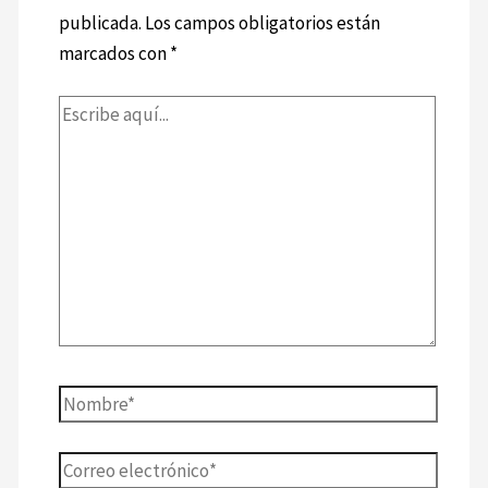
publicada.
Los campos obligatorios están
marcados con
*