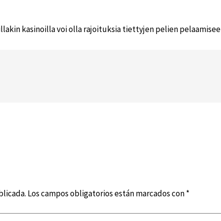
akin kasinoilla voi olla rajoituksia tiettyjen pelien pelaamisee
blicada.
Los campos obligatorios están marcados con
*