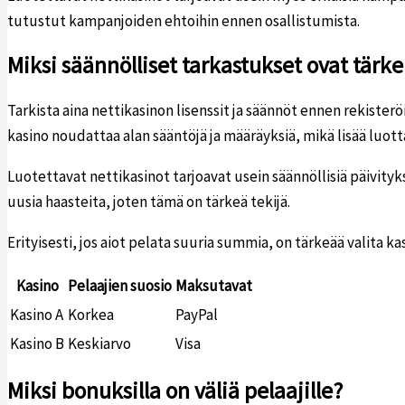
tutustut kampanjoiden ehtoihin ennen osallistumista.
Miksi säännölliset tarkastukset ovat tärke
Tarkista aina nettikasinon lisenssit ja säännöt ennen rekisteröi
kasino noudattaa alan sääntöjä ja määräyksiä, mikä lisää luo
Luotettavat nettikasinot tarjoavat usein säännöllisiä päivityk
uusia haasteita, joten tämä on tärkeä tekijä.
Erityisesti, jos aiot pelata suuria summia, on tärkeää valita k
Kasino
Pelaajien suosio
Maksutavat
Kasino A
Korkea
PayPal
Kasino B
Keskiarvo
Visa
Miksi bonuksilla on väliä pelaajille?