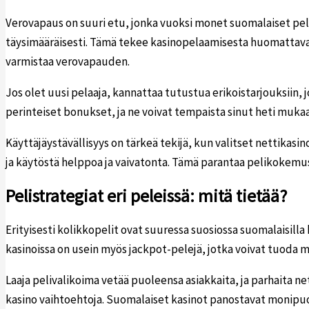
Verovapaus on suuri etu, jonka vuoksi monet suomalaiset pelaa
täysimääräisesti. Tämä tekee kasinopelaamisesta huomattavas
varmistaa verovapauden.
Jos olet uusi pelaaja, kannattaa tutustua erikoistarjouksiin, 
perinteiset bonukset, ja ne voivat tempaista sinut heti muk
Käyttäjäystävällisyys on tärkeä tekijä, kun valitset nettikasin
ja käytöstä helppoa ja vaivatonta. Tämä parantaa pelikokemus
Pelistrategiat eri peleissä: mitä tietää?
Erityisesti kolikkopelit ovat suuressa suosiossa suomalaisilla 
kasinoissa on usein myös jackpot-pelejä, jotka voivat tuoda m
Laaja pelivalikoima vetää puoleensa asiakkaita, ja parhaita nett
kasino vaihtoehtoja. Suomalaiset kasinot panostavat monipuoli