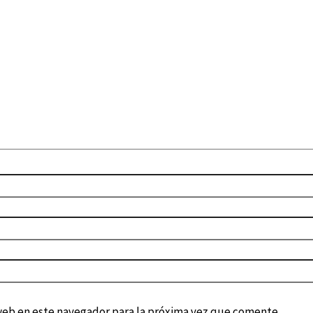
web en este navegador para la próxima vez que comente.