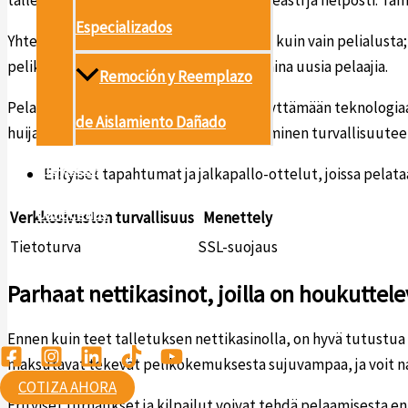
Especializados
Yhteenvetona Lucky Casino on enemmän kuin vain pelialusta; se 
pelikokemuksen, joka vetää puoleensa aina uusia pelaajia.
Remoción y Reemplazo
Pelaajat voivat luottaa Lucky Casinon käyttämään teknologiaan
de Aislamiento Dañado
huijaukset ja tietovuodot. Tämä sitoutuminen turvallisuuteen
Proyectos
Erityiset tapahtumat ja jalkapallo-ottelut, joissa pelata
Conócenos
Verkkosivuston turvallisuus
Menettely
Tietoturva
SSL-suojaus
Contáctanos
Parhaat nettikasinot, joilla on houkuttel
Ambiental
Ennen kuin teet talletuksen nettikasinolla, on hyvä tutustua s
maksutavat tekevät pelikokemuksesta sujuvampaa, ja voit nau
COTIZA AHORA
Erityiset turnaukset ja kilpailut voivat tehdä pelaamisesta en