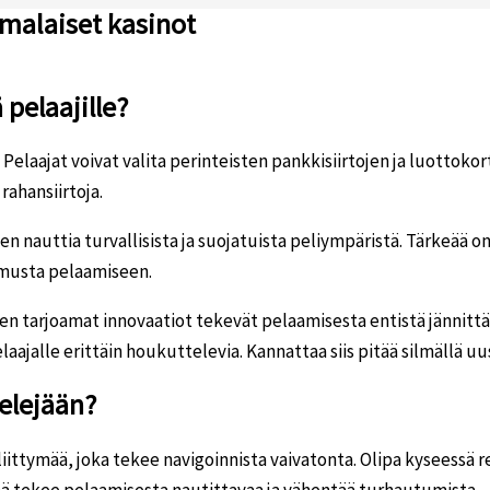
omalaiset kasinot
 pelaajille?
elaajat voivat valita perinteisten pankkisiirtojen ja luottoko
rahansiirtoja.
 nauttia turvallisista ja suojatuista peliympäristä. Tärkeää on
amusta pelaamiseen.
iiden tarjoamat innovaatiot tekevät pelaamisesta entistä jänn
elaajalle erittäin houkuttelevia. Kannattaa siis pitää silmällä u
elejään?
iittymää, joka tekee navigoinnista vaivatonta. Olipa kyseessä r
mä tekee pelaamisesta nautittavaa ja vähentää turhautumista.