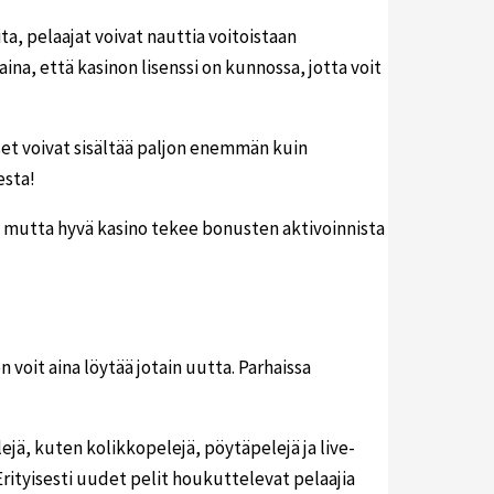
a, pelaajat voivat nauttia voitoistaan
, että kasinon lisenssi on kunnossa, jotta voit
kset voivat sisältää paljon enemmän kuin
esta!
miä, mutta hyvä kasino tekee bonusten aktivoinnista
 voit aina löytää jotain uutta. Parhaissa
lejä, kuten kolikkopelejä, pöytäpelejä ja live-
Erityisesti uudet pelit houkuttelevat pelaajia