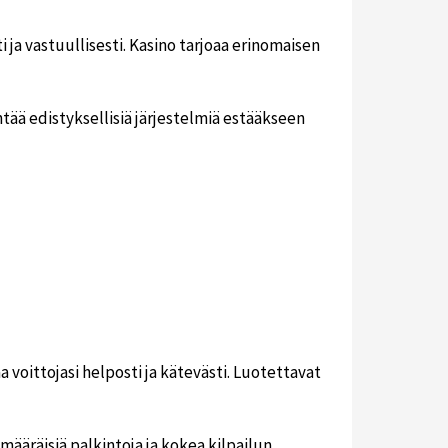
 ja vastuullisesti. Kasino tarjoaa erinomaisen
tää edistyksellisiä järjestelmiä estääkseen
 voittojasi helposti ja kätevästi. Luotettavat
määräisiä palkintoja ja kokea kilpailun